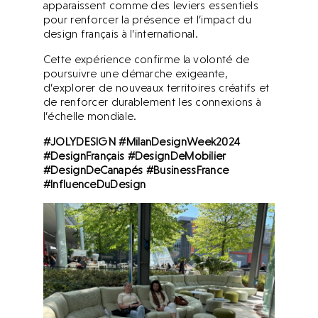
apparaissent comme des leviers essentiels
pour renforcer la présence et l’impact du
design français à l’international.
Cette expérience confirme la volonté de
poursuivre une démarche exigeante,
d’explorer de nouveaux territoires créatifs et
de renforcer durablement les connexions à
l’échelle mondiale.
#JOLYDESIGN #MilanDesignWeek2024
#DesignFrançais #DesignDeMobilier
#DesignDeCanapés #BusinessFrance
#InfluenceDuDesign
Derniers projets
Derniers projets
Archives
Archives
Actualités
Actualités
Presse
Presse
L’agence