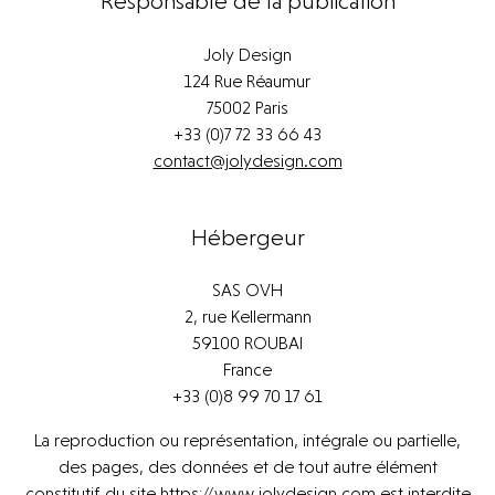
Responsable de la publication
Joly Design
124 Rue Réaumur
75002 Paris
+33 (0)7 72 33 66 43
contact@jolydesign.com
Hébergeur
SAS OVH
Derniers projets
2, rue Kellermann
59100 ROUBAI
Derniers projets
Archives
France
Archives
+33 (0)8 99 70 17 61
Actualités
La reproduction ou représentation, intégrale ou partielle,
Actualités
Presse
des pages, des données et de tout autre élément
Presse
constitutif du site https://www.jolydesign.com est interdite