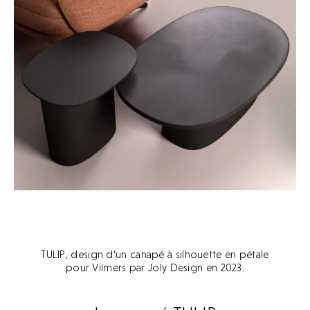
Derniers projets
Archives
Archives
Actualités
Actualités
Presse
Presse
L’agence
L’agence
Contact
Contact
TULIP, design d’un canapé à silhouette en pétale
pour Vilmers par Joly Design en 2023.