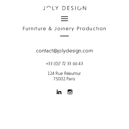
Furniture & Joinery Production
contact@jolydesign.com
+33 (0)7 72 33 66 43
124 Rue Réaumur
75002 Paris
Derniers projets
Derniers projets
Archives
Mentions légales et crédits